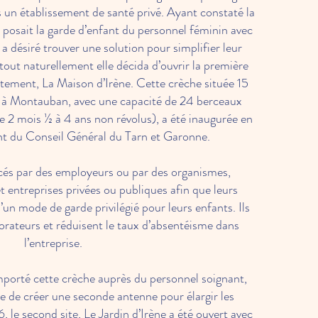
un établissement de santé privé. Ayant constaté la
posait la garde d’enfant du personnel féminin avec
 a désiré trouver une solution pour simplifier leur
tout naturellement elle décida d’ouvrir la première
tement, La Maison d’Irène. Cette crèche située 15
à Montauban, avec une capacité de 24 berceaux
de 2 mois ½ à 4 ans non révolus), a été inaugurée en
nt du Conseil Général du Tarn et Garonne.
cés par des employeurs ou par des organismes,
et entreprises privées ou publiques afin que leurs
d’un mode de garde privilégié pour leurs enfants. Ils
aborateurs et réduisent le taux d’absentéisme dans
l’entreprise.
mporté cette crèche auprès du personnel soignant,
dée de créer une seconde antenne pour élargir les
6, le second site, Le Jardin d’Irène a été ouvert avec